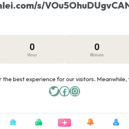
xunlei.com/s/VOu5OhuDUgv
0
0
Hour
Minute
 the best experience for our visitors. Meanwhile, f