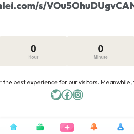
xunlei.com/s/VOu5OhuDUgv
0
0
Hour
Minute
 the best experience for our visitors. Meanwhile, f