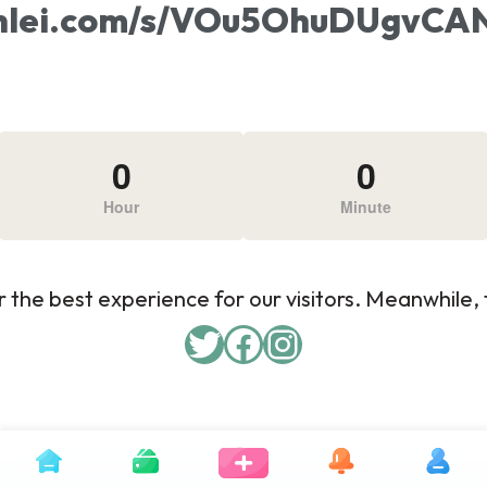
xunlei.com/s/VOu5OhuDUgv
0
0
Hour
Minute
 the best experience for our visitors. Meanwhile, f