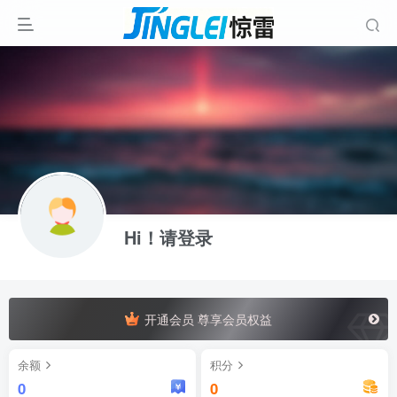
Hi！请登录
开通会员 尊享会员权益
余额
积分
0
0