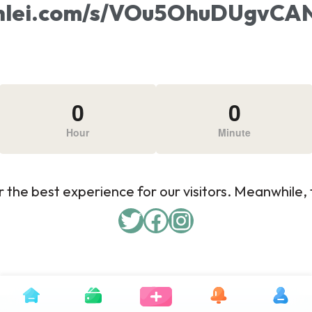
xunlei.com/s/VOu5OhuDUgv
0
0
Hour
Minute
 the best experience for our visitors. Meanwhile, f