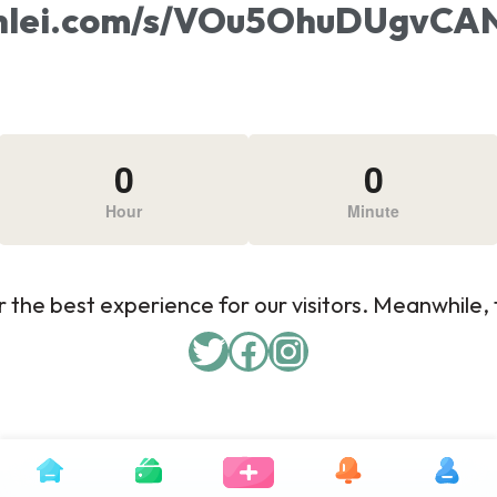
xunlei.com/s/VOu5OhuDUgv
0
0
Hour
Minute
 the best experience for our visitors. Meanwhile, f