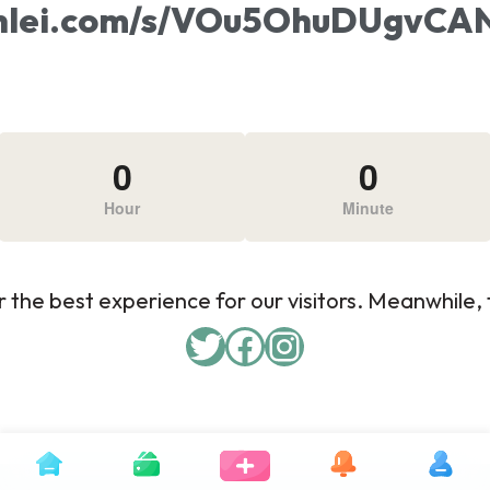
xunlei.com/s/VOu5OhuDUgv
0
0
Hour
Minute
 the best experience for our visitors. Meanwhile, f