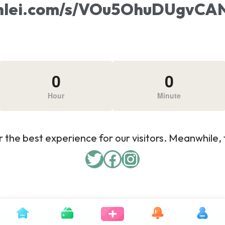
xunlei.com/s/VOu5OhuDUgv
0
0
Hour
Minute
 the best experience for our visitors. Meanwhile, f